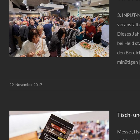
3. INPUT-M
veranstalt
Dieses Jah
bei Held s
den Bereic
minütigen [.
INPUT 2017 – Die
29. November 2017
Lifestyle-Messe
Tisch- un
Messe „Tis