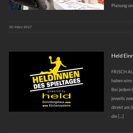
Planung un
30. März 2017
Küchen Worknight 2017
Held Ein
FRISCH AUF
haben eins
Bei jedem 
jeweils zw
direkt am 
die [...]