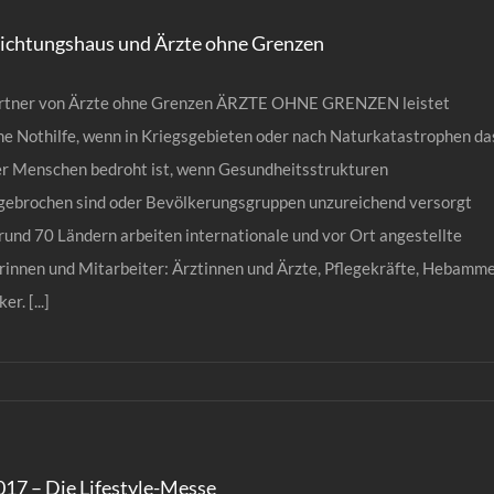
richtungshaus und Ärzte ohne Grenzen
artner von Ärzte ohne Grenzen ÄRZTE OHNE GRENZEN leistet
he Nothilfe, wenn in Kriegsgebieten oder nach Naturkatastrophen da
er Menschen bedroht ist, wenn Gesundheitsstrukturen
brochen sind oder Bevölkerungsgruppen unzureichend versorgt
 rund 70 Ländern arbeiten internationale und vor Ort angestellte
rinnen und Mitarbeiter: Ärztinnen und Ärzte, Pflegekräfte, Hebamm
er. [...]
17 – Die Lifestyle-Messe