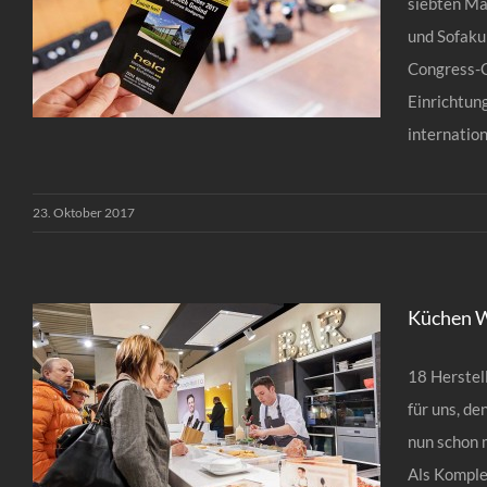
siebten Ma
und Sofaku
Congress-C
Einrichtun
internationa
23. Oktober 2017
Tisch- und Sofakult 2017
Küchen W
18 Herstel
für uns, de
nun schon 
Als Komple