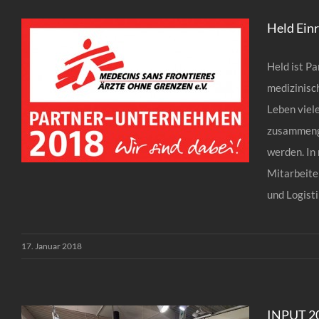
Held Ein
Held ist P
medizinisc
Leben viel
zusammenge
werden. In
Mitarbeite
und Logistik
Held Einrichtungshaus und
Ärzte ohne Grenzen
17. Januar 2018
INPUT 20