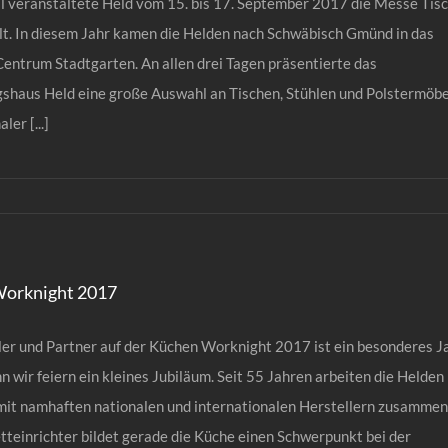
l veranstaltete Held vom 15. bis 17. September 2017 die Messe Tisc
lt. In diesem Jahr kamen die Helden nach Schwäbisch Gmünd in das
entrum Stadtgarten. An allen drei Tagen präsentierte das
gshaus Held eine große Auswahl an Tischen, Stühlen und Polstermöb
ler [...]
orknight 2017
ler und Partner auf der Küchen Worknight 2017 ist ein besonderes J
nn wir feiern ein kleines Jubiläum. Seit 55 Jahren arbeiten die Helden
mit namhaften nationalen und internationalen Herstellern zusammen
tteinrichter bildet gerade die Küche einen Schwerpunkt bei der