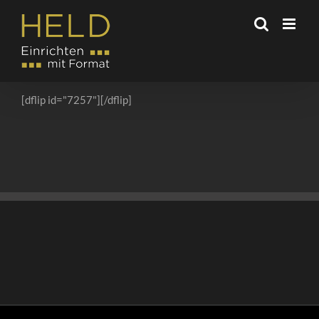
Zum
Inhalt
springen
[dflip id="7257"][/dflip]