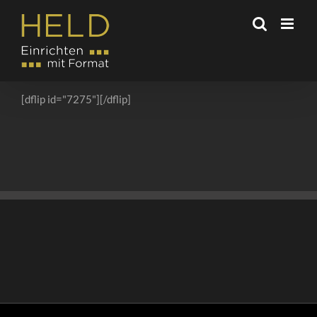
Zum
Inhalt
springen
[dflip id="7275"][/dflip]