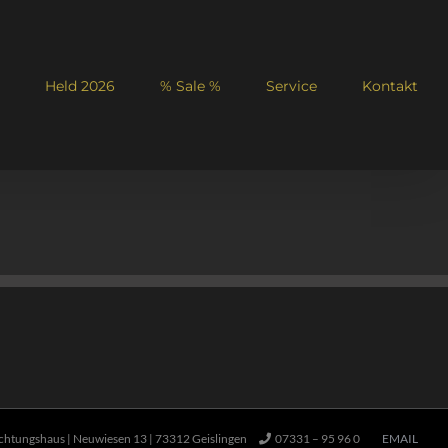
Held 2026
% Sale %
Service
Kontakt
ichtungshaus | Neuwiesen 13 | 73312 Geislingen
07331 – 95 96 0
EMAIL