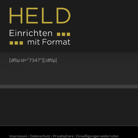
Zum
Inhalt
springen
[dflip id="7347"][/dflip]
Impressum
|
Datenschutz
|
Privatsphäre
|
Einwilligungen widerrufen