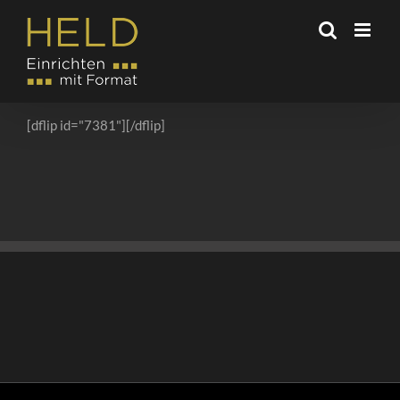
Zum
Inhalt
springen
[dflip id="7381"][/dflip]