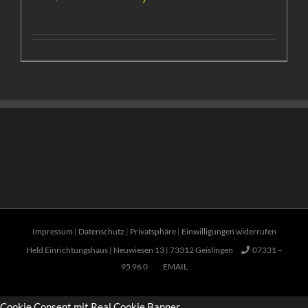
war:
ist:
6.424,00 €
4.790,00 €.
Impressum
|
Datenschutz
|
Privatsphäre
|
Einwilligungen widerrufen
Held Einrichtungshaus | Neuwiesen 13 | 73312 Geislingen
07331 –
95 96 0
EMAIL
Cookie Consent mit Real Cookie Banner